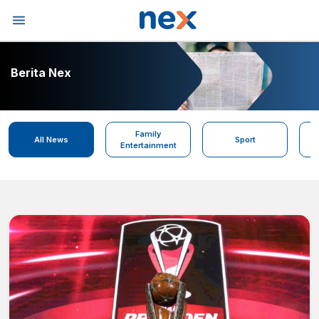
Berita Nex
Family
All News
Sport
Entertainment