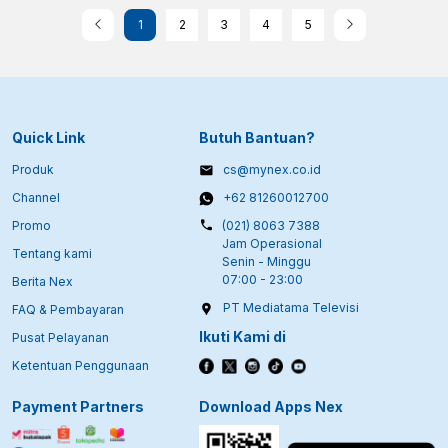
1
2
3
4
5
Quick Link
Butuh Bantuan?
Produk
cs@mynex.co.id
Channel
+62 81260012700
Promo
(021) 8063 7388
Jam Operasional
Tentang kami
Senin - Minggu
07:00 - 23:00
Berita Nex
PT Mediatama Televisi
FAQ & Pembayaran
Ikuti Kami di
Pusat Pelayanan
Ketentuan Penggunaan
Payment Partners
Download Apps Nex