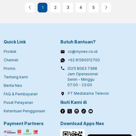
1
2
3
4
5
Quick Link
Butuh Bantuan?
Produk
cs@mynex.co.id
Channel
+62 81260012700
Promo
(021) 8063 7388
Jam Operasional
Tentang kami
Senin - Minggu
07:00 - 23:00
Berita Nex
PT Mediatama Televisi
FAQ & Pembayaran
Ikuti Kami di
Pusat Pelayanan
Ketentuan Penggunaan
Payment Partners
Download Apps Nex