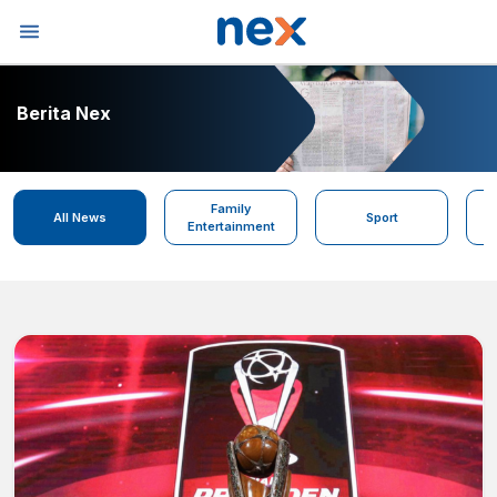
Berita Nex
Family
All News
Sport
Entertainment