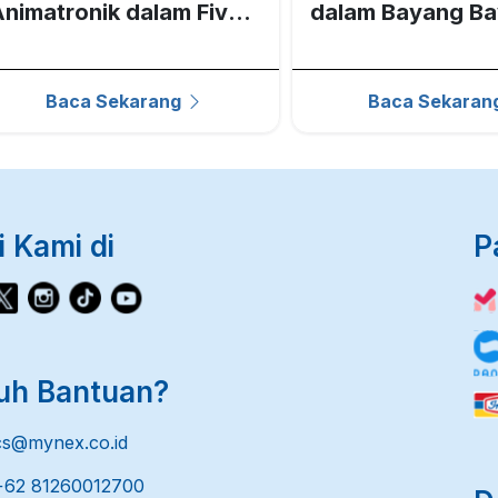
nimatronik dalam Five
dalam Bayang B
ights at Freddys
Wifelike
Baca Sekarang
Baca Sekaran
i Kami di
P
uh Bantuan?
@mynex.co.id
2 81260012700