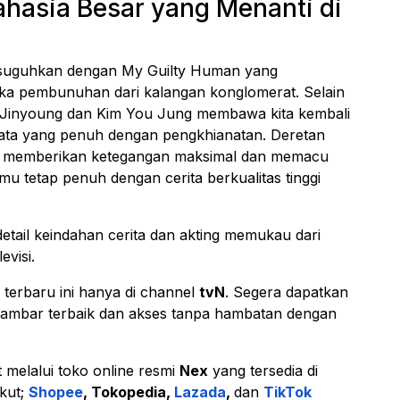
hasia Besar yang Menanti di
disuguhkan dengan My Guilty Human yang
ka pembunuhan dari kalangan konglomerat. Selain
ark Jinyoung dan Kim You Jung membawa kita kembali
ata yang penuh dengan pengkhianatan. Deretan
uk memberikan ketegangan maksimal dan memacu
mu tetap penuh dengan cerita berkualitas tinggi
tail keindahan cerita dan akting memukau dari
evisi.
 terbaru ini hanya di channel
tvN
. Segera dapatkan
ambar terbaik dan akses tanpa hambatan dengan
 melalui toko online resmi
Nex
yang tersedia di
ikut;
Shopee
, Tokopedia,
Lazada
,
dan
TikTok