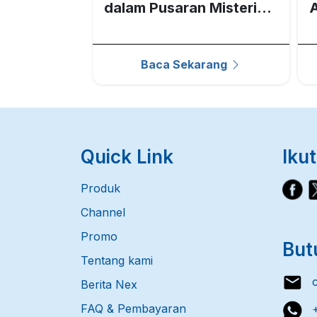
n Kawan-
dalam Pusaran Misteri
A
r Lebar
Gray Matter
N
rang
Baca Sekarang
Quick Link
Ikut
Produk
Channel
Promo
But
Tentang kami
cs
Berita Nex
FAQ & Pembayaran
+6