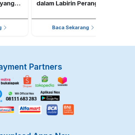
ayang
dalam Labirin Perang
Spo
Dunia Allied
kaw
g
Baca Sekarang
ayment Partners