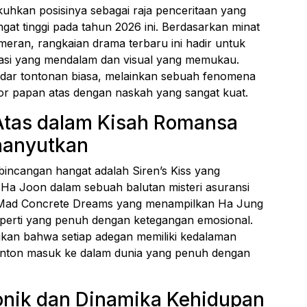
kuhkan posisinya sebagai raja penceritaan yang
gat tinggi pada tahun 2026 ini. Berdasarkan minat
emeran, rangkaian drama terbaru ini hadir untuk
asi yang mendalam dan visual yang memukau.
adar tontonan biasa, melainkan sebuah fenomena
r papan atas dengan naskah yang sangat kuat.
Atas dalam Kisah Romansa
hanyutkan
bincangan hangat adalah Siren’s Kiss yang
a Joon dalam sebuah balutan misteri asuransi
ula Mad Concrete Dreams yang menampilkan Ha Jung
perti yang penuh dengan ketegangan emosional.
tikan bahwa setiap adegan memiliki kedalaman
onton masuk ke dalam dunia yang penuh dengan
onik dan Dinamika Kehidupan