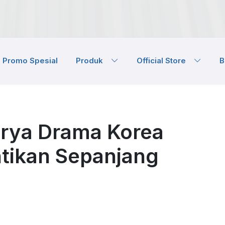
Promo Spesial
Produk
Official Store
B
rya Drama Korea
ntikan Sepanjang