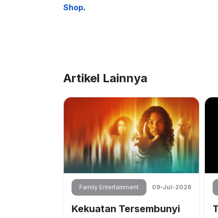
Shop
.
Artikel Lainnya
02-Jul-2026
Family Entertainment
09-Jul-2026
pektakuler
Kekuatan Tersembunyi
T